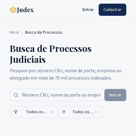
Judex
Entrar
Cadastrar
Início
›
Busca de Processos
Busca de Processos
Judiciais
Pesquise por número CNJ, nome de parte, empresa ou
advogado em mais de 70 mil processos indexados.
Buscar
Todos os
Todos os
tribunais
estados