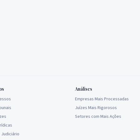
os
Análises
cessos
Empresas Mais Processadas
bunais
Juízes Mais Rigorosos
ízes
Setores com Mais Ações
rídicas
Judiciário