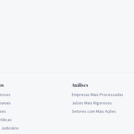
os
Análises
cessos
Empresas Mais Processadas
bunais
Juízes Mais Rigorosos
ízes
Setores com Mais Ações
rídicas
Judiciário