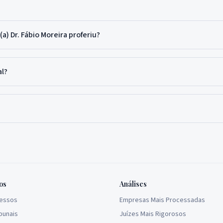
a) Dr. Fábio Moreira proferiu?
al?
os
Análises
cessos
Empresas Mais Processadas
bunais
Juízes Mais Rigorosos