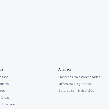
os
Análises
cessos
Empresas Mais Processadas
bunais
Juízes Mais Rigorosos
ízes
Setores com Mais Ações
rídicas
Judiciário