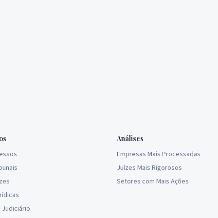
os
Análises
cessos
Empresas Mais Processadas
bunais
Juízes Mais Rigorosos
ízes
Setores com Mais Ações
rídicas
Judiciário