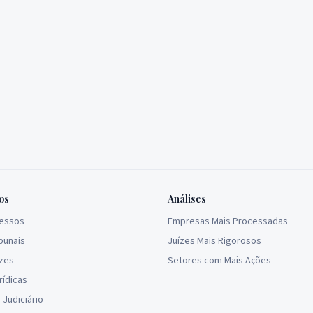
os
Análises
cessos
Empresas Mais Processadas
bunais
Juízes Mais Rigorosos
ízes
Setores com Mais Ações
rídicas
Judiciário