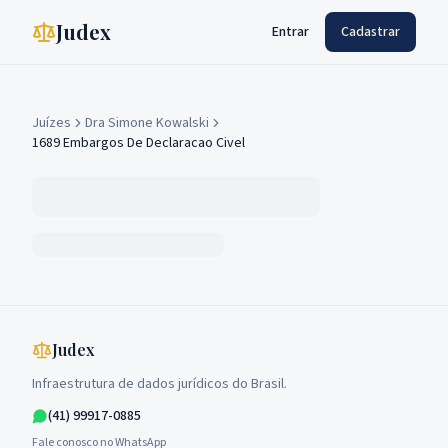
Judex
Entrar
Cadastrar
Juízes
Dra Simone Kowalski
1689 Embargos De Declaracao Civel
Judex
Infraestrutura de dados jurídicos do Brasil.
(41) 99917-0885
Fale conosco no WhatsApp