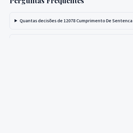
Perguntas Frequentes
Quantas decisões de 12078 Cumprimento De Sentenca Co
Qual a taxa de condenação em 12078 Cumprimento De 
Em qual tribunal Roberto Mendes atua?
Dados Públic
Judex
Busca de Pro
Infraestrutura de dados jurídicos do Brasil.
Ranking de Tri
(41) 99917-0885