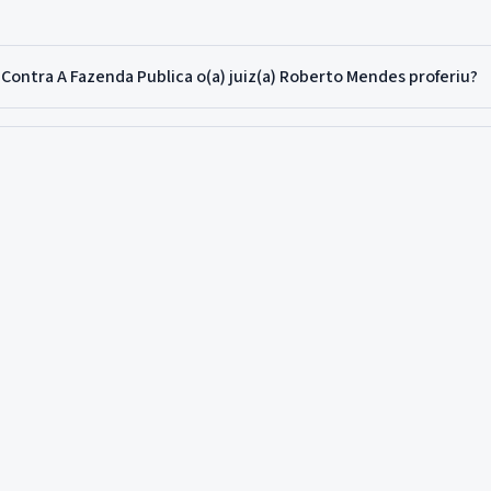
ntra A Fazenda Publica o(a) juiz(a) Roberto Mendes proferiu?
Sentenca Contra A Fazenda Publica?
os
Análises
cessos
Empresas Mais Processadas
bunais
Juízes Mais Rigorosos