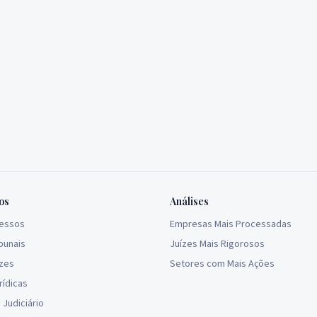
os
Análises
cessos
Empresas Mais Processadas
bunais
Juízes Mais Rigorosos
ízes
Setores com Mais Ações
rídicas
Judiciário