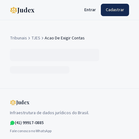
Judex
Entrar
Cadastrar
Tribunais
TJES
Acao De Exigir Contas
Judex
Infraestrutura de dados jurídicos do Brasil.
(41) 99917-0885
Fale conosco no WhatsApp